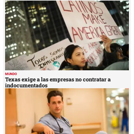
59
seconds
MUNDO
Texas exige a las empresas no contratar a
indocumentados