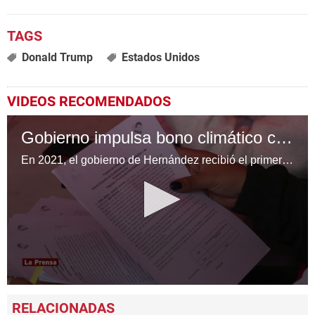
Donald Trump
Estados Unidos
VIDEOS RECOMENDADOS
Gobierno impulsa bono climático con préstamo reactivado
En 2021, el gobierno de Hernández recibió el primer desembolso del préstamo del BCIE para el bono climático, luego fue congelado. Los L661 millones provienen de ese mismo préstamo reactivado
0
seconds
of