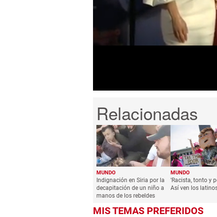
0
seconds
of
1
minute,
21
seconds
Volume
0%
MUNDO
MUNDO
Indignación en Siria por la
'Racista, tonto y p
decapitación de un niño a
Así ven los latin
manos de los rebeldes
MIS TEMAS PREFERIDOS