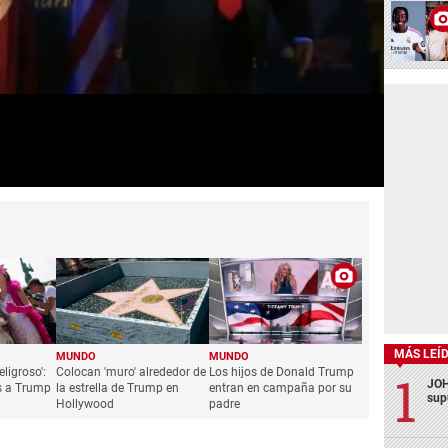
MÁS LEÍ
MUNDO
MUNDO
eligroso':
Colocan 'muro' alrededor de
Los hijos de Donald Trump
JOH
os a Trump
la estrella de Trump en
entran en campaña por su
sup
Hollywood
padre