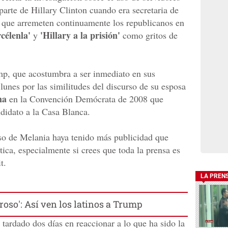
parte de Hillary Clinton cuando era secretaria de
o que arremeten continuamente los republicanos en
célenla'
'Hillary a la prisión'
y
como gritos de
mp, que acostumbra a ser inmediato en sus
 lunes por las similitudes del discurso de su esposa
ma
en la Convención Demócrata de 2008 que
idato a la Casa Blanca.
rso de Melania haya tenido más publicidad que
ítica, especialmente si crees que toda la prensa es
t.
LA PREN
groso': Así ven los latinos a Trump
tardado dos días en reaccionar a lo que ha sido la