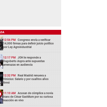
ADA
12:56 PM
Congreso envía a verificar
14,000 firmas para definir juicio político
por Ley Agroindustrial
12:17 PM
JOH le responde a
Dagoberto Aspra ante supuestas
amenazas en audiencia
12:32 PM
Real Madrid renueva a
Vinicius: Salario y por cuañtos años
firmó
11:10 AM
Acusan de cómplice a novia
trans de César Gastélum por su curiosa
reacción en vivo