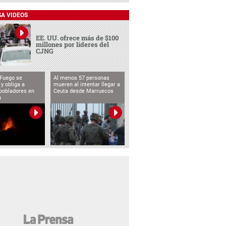
SA VIDEOS
EE. UU. ofrece más de $100
millones por líderes del
CJNG
 Fuego se
Al menos 57 personas
 y obliga a
mueren al intentar llegar a
pobladores en
Ceuta desde Marruecos
a