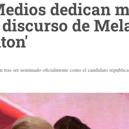
Medios dedican 
 discurso de Mel
ton'
n tras ser nominado oficialmente como el candidato republic