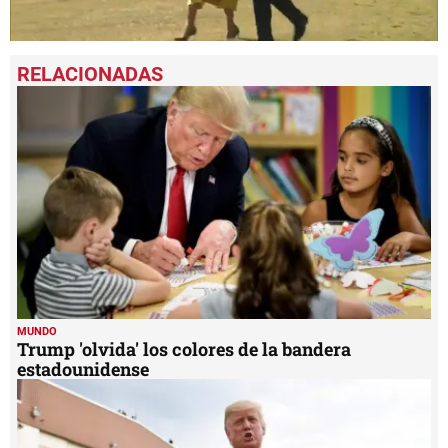
0
seconds
of
1
minute,
28
seconds
MUNDO
Trump 'olvida' los colores de la bandera
estadounidense