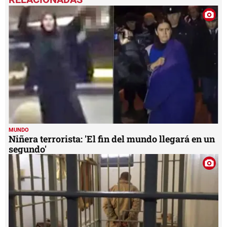
of
1
minute,
59
seconds
MUNDO
Niñera terrorista: 'El fin del mundo llegará en un
segundo'