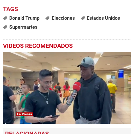
Donald Trump
Elecciones
Estados Unidos
Supermartes
VIDEOS RECOMENDADOS
0
seconds