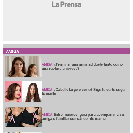
AMIGA
¿Terminar una amistad duele tanto como
AMIGA
una ruptura amorosa?
¿Cabello largo o corto? Elige tu corte según
AMIGA
tu cuello
Entre mujeres: guía para acompañar a su
AMIGA
amiga o familiar con cáncer de mama