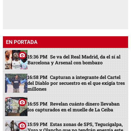
EN PORTADA
15:36 PM
Se va del Real Madrid, da el sí al
Barcelona y Arsenal con bombazo
16:58 PM
Capturan a integrante del Cartel
del Diablo por secuestro en el que exigía tres
millones
16:55 PM
Revelan cuánto dinero llevaban
los capturados en el muelle de La Ceiba
15:59 PM
Estas zonas de SPS, Tegucigalpa,
Yoro y Olancho que no tendrán energía este