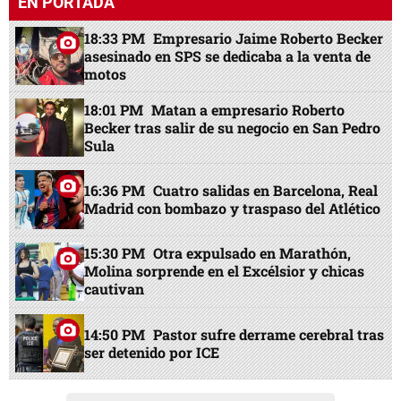
EN PORTADA
18:33 PM
Empresario Jaime Roberto Becker
asesinado en SPS se dedicaba a la venta de
motos
18:01 PM
Matan a empresario Roberto
Becker tras salir de su negocio en San Pedro
Sula
16:36 PM
Cuatro salidas en Barcelona, Real
Madrid con bombazo y traspaso del Atlético
15:30 PM
Otra expulsado en Marathón,
Molina sorprende en el Excélsior y chicas
cautivan
14:50 PM
Pastor sufre derrame cerebral tras
ser detenido por ICE