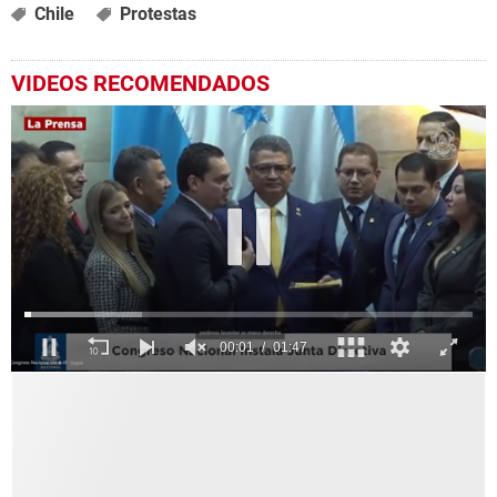
Chile
Protestas
VIDEOS RECOMENDADOS
0
seconds
of
1
minute,
47
seconds