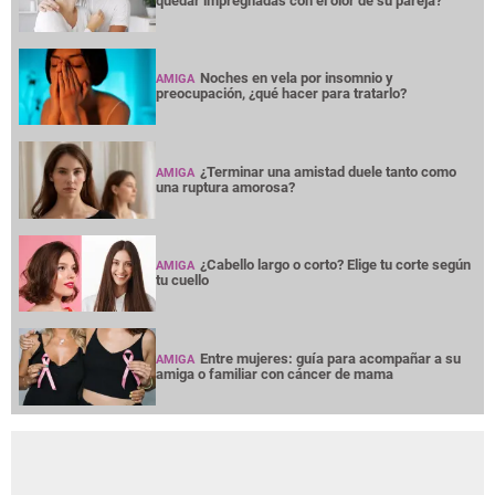
quedar impregnadas con el olor de su pareja?
Noches en vela por insomnio y
AMIGA
preocupación, ¿qué hacer para tratarlo?
¿Terminar una amistad duele tanto como
AMIGA
una ruptura amorosa?
¿Cabello largo o corto? Elige tu corte según
AMIGA
tu cuello
Entre mujeres: guía para acompañar a su
AMIGA
amiga o familiar con cáncer de mama