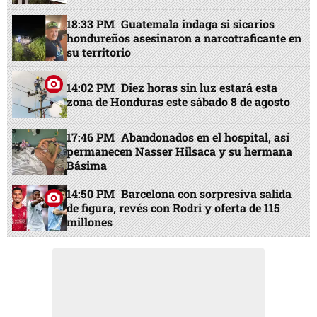
18:33 PM
Guatemala indaga si sicarios
hondureños asesinaron a narcotraficante en
su territorio
14:02 PM
Diez horas sin luz estará esta
zona de Honduras este sábado 8 de agosto
17:46 PM
Abandonados en el hospital, así
permanecen Nasser Hilsaca y su hermana
Básima
14:50 PM
Barcelona con sorpresiva salida
de figura, revés con Rodri y oferta de 115
millones