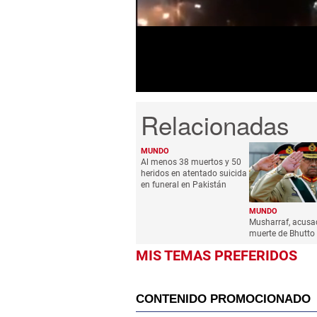
seconds
Volume
0%
MUNDO
Al menos 38 muertos y 50
heridos en atentado suicida
en funeral en Pakistán
MUNDO
Musharraf, acusa
muerte de Bhutto
MIS TEMAS PREFERIDOS