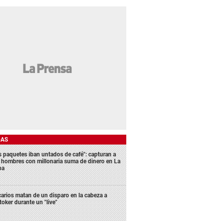
DAS
s paquetes iban untados de café": capturan a
s hombres con millonaria suma de dinero en La
ba
carios matan de un disparo en la cabeza a
ktoker durante un "live"