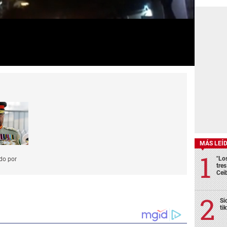
MÁS LEÍ
"Lo
do por
tre
Cei
Si
ti