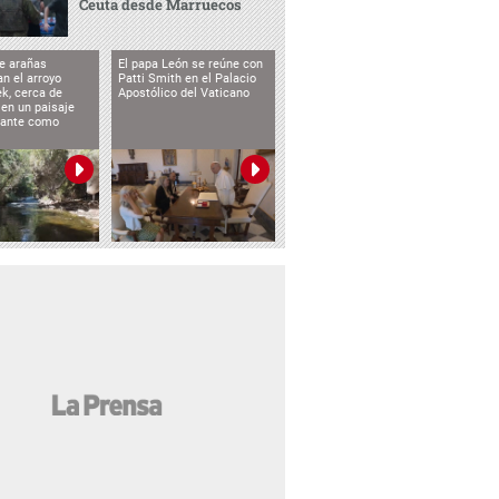
Ceuta desde Marruecos
e arañas
El papa León se reúne con
n el arroyo
Patti Smith en el Palacio
k, cerca de
Apostólico del Vaticano
 en un paisaje
etante como