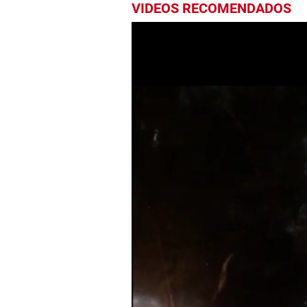
VIDEOS RECOMENDADOS
0
seconds
of
54