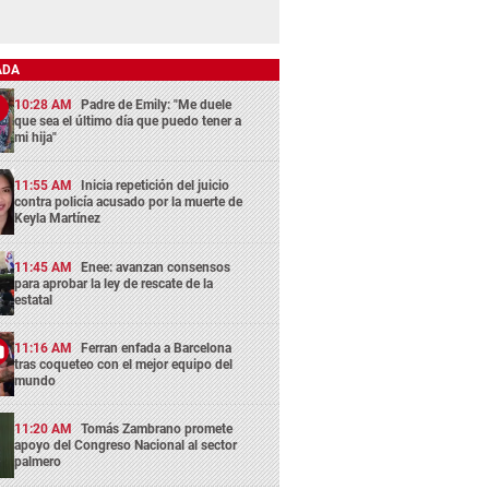
ADA
10:28 AM
Padre de Emily: "Me duele
que sea el último día que puedo tener a
mi hija"
11:55 AM
Inicia repetición del juicio
contra policía acusado por la muerte de
Keyla Martínez
11:45 AM
Enee: avanzan consensos
para aprobar la ley de rescate de la
estatal
11:16 AM
Ferran enfada a Barcelona
tras coqueteo con el mejor equipo del
mundo
11:20 AM
Tomás Zambrano promete
apoyo del Congreso Nacional al sector
palmero