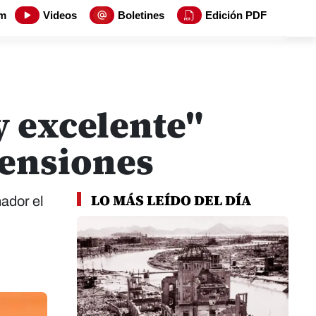
m
Videos
Boletines
Edición PDF
y excelente"
tensiones
LO MÁS LEÍDO DEL DÍA
ador el