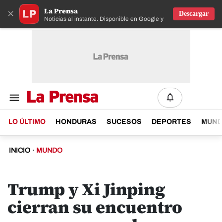
La Prensa
×
Descargar
Noticias al instante. Disponible en Google y IOS
LO ÚLTIMO
HONDURAS
SUCESOS
DEPORTES
MUN
INICIO
·
MUNDO
Trump y Xi Jinping
cierran su encuentro