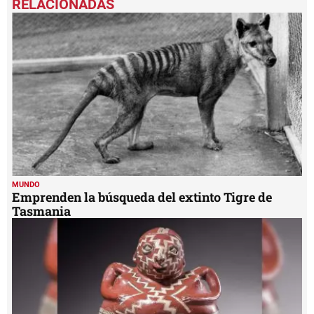
of
4
minutes,
13
seconds
MUNDO
Emprenden la búsqueda del extinto Tigre de
Tasmania