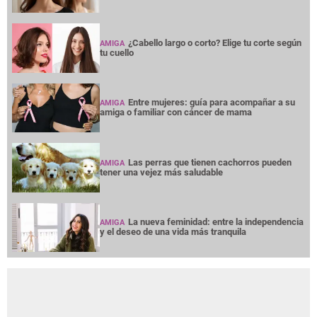
¿Cabello largo o corto? Elige tu corte según
AMIGA
tu cuello
Entre mujeres: guía para acompañar a su
AMIGA
amiga o familiar con cáncer de mama
Las perras que tienen cachorros pueden
AMIGA
tener una vejez más saludable
La nueva feminidad: entre la independencia
AMIGA
y el deseo de una vida más tranquila