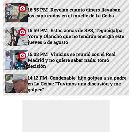
16:55 PM
Revelan cuánto dinero llevaban
los capturados en el muelle de La Ceiba
15:59 PM
Estas zonas de SPS, Tegucigalpa,
Yoro y Olancho que no tendrán energía este
jueves 6 de agosto
15:08 PM
Vinicius se reunió con el Real
Madrid y no quiere saber nada: tomó
decisión
14:12 PM
Condenable, hijo golpea a su padre
en La Ceiba: "Tuvimos una discusión y me
golpeó"