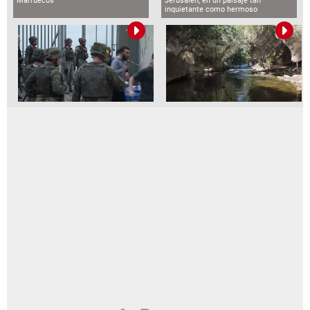
Marruecos
Jerusalén, en un paisaje tan
inquietante como hermoso