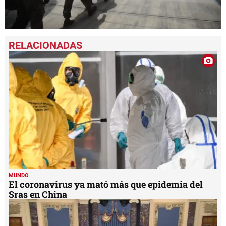
0
seconds
of
1
minute,
35
seconds
MUNDO
El coronavirus ya mató más que epidemia del
Sras en China