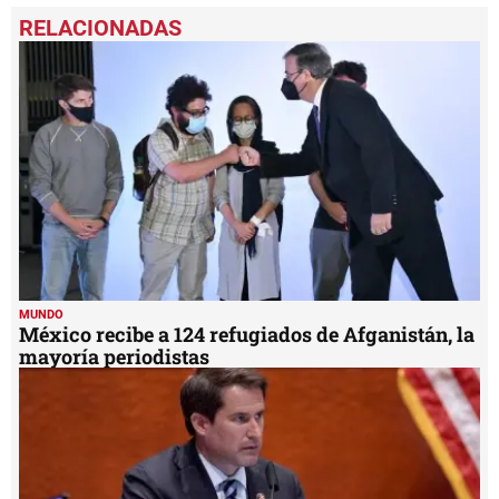
seconds
of
1
minute,
2
seconds
MUNDO
México recibe a 124 refugiados de Afganistán, la
mayoría periodistas