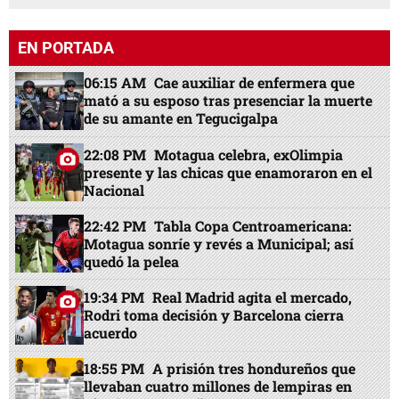
EN PORTADA
06:15 AM
Cae auxiliar de enfermera que
mató a su esposo tras presenciar la muerte
de su amante en Tegucigalpa
22:08 PM
Motagua celebra, exOlimpia
presente y las chicas que enamoraron en el
Nacional
22:42 PM
Tabla Copa Centroamericana:
Motagua sonríe y revés a Municipal; así
quedó la pelea
19:34 PM
Real Madrid agita el mercado,
Rodri toma decisión y Barcelona cierra
acuerdo
18:55 PM
A prisión tres hondureños que
llevaban cuatro millones de lempiras en