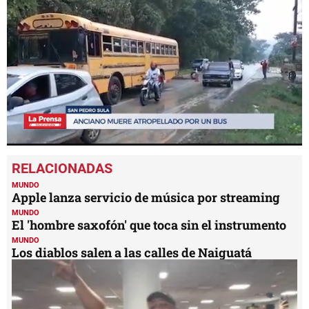
0
seconds
of
1
MUNDO
minute,
Apple lanza servicio de música por streaming
17
MUNDO
seconds
El 'hombre saxofón' que toca sin el instrumento
MUNDO
Los diablos salen a las calles de Naiguatá