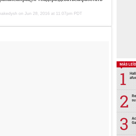
shakedysh on
Jun 28, 2016 at 11:07pm PDT
MÁS LEÍ
Hal
afu
Re
su
Ac
Ga