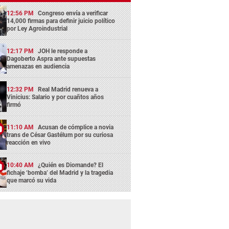
12:56 PM
Congreso envía a verificar
14,000 firmas para definir juicio político
por Ley Agroindustrial
12:17 PM
JOH le responde a
Dagoberto Aspra ante supuestas
amenazas en audiencia
12:32 PM
Real Madrid renueva a
Vinicius: Salario y por cuañtos años
firmó
11:10 AM
Acusan de cómplice a novia
trans de César Gastélum por su curiosa
reacción en vivo
10:40 AM
¿Quién es Diomande? El
fichaje ‘bomba’ del Madrid y la tragedia
que marcó su vida