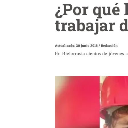
¿Por qué 
trabajar 
Actualizado: 30 junio 2016
/
Redacción
En Bielorrusia cientos de jóvenes se