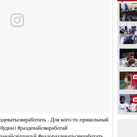
здеватьсяиработать . Для кого-то прикольный
 будни) #раздевайсяиработай
ранайсяіпрацуй #надораздеватьсяиработать