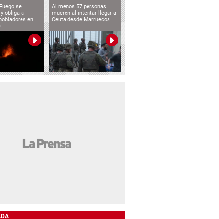
 Fuego se
Al menos 57 personas
 y obliga a
mueren al intentar llegar a
pobladores en
Ceuta desde Marruecos
a
ADA