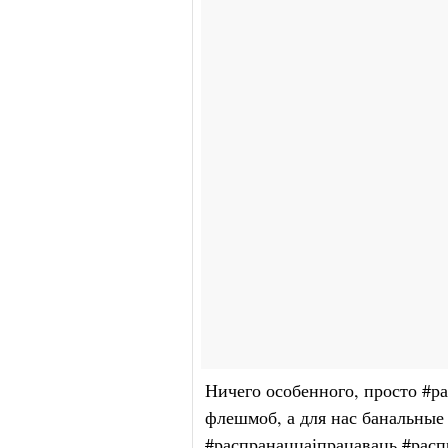
Ничего особенного, просто #ра
флешмоб, а для нас банальные
#распранаццаіпрацаваць #расп