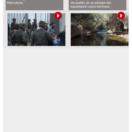
Marruecos
Jerusalén, en un paisaje tan
inquietante como hermoso