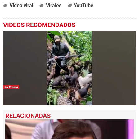
Video viral
Virales
YouTube
VIDEOS RECOMENDADOS
0
seconds
of
50
seconds