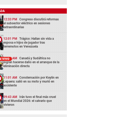
ADA
12:33 PM
Congreso discutirá reformas
al subsector eléctrico en sesiones
extraordinarias
12:01 PM
Trágico: Hallan sin vida a
esposa e hijos de jugador tras
terremotos en Venezuela
11:05 AM
Canadá y Sudáfrica no
logran hacerse daño en el arranque de la
eliminación directa
11:01 AM
Consternación por Keylin en
Lepaera: salió en su moto y murió en
accidente
09:43 AM
Irán tuvo el final más cruel
en el Mundial 2026: el calvario que
vivieron