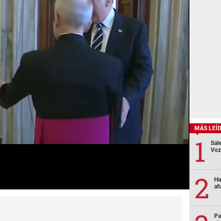
MÁS LEÍ
Sale
Voz
Ha
af
Pa