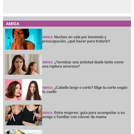
AMIGA
Noches en vela por insomnio y
AMIGA
preocupación, ¿qué hacer para tratarlo?
¿Terminar una amistad duele tanto como
AMIGA
una ruptura amorosa?
¿Cabello largo o corto? Elige tu corte según
AMIGA
tu cuello
Entre mujeres: guía para acompañar a su
AMIGA
amiga o familiar con cáncer de mama