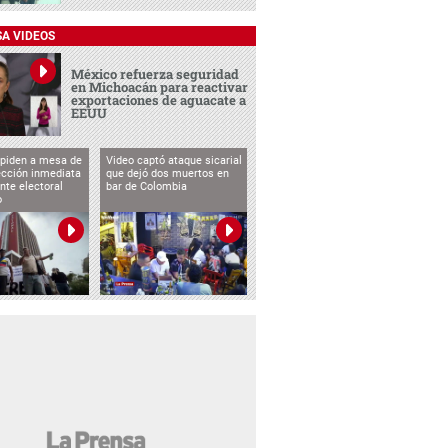
SA VIDEOS
México refuerza seguridad
en Michoacán para reactivar
exportaciones de aguacate a
EEUU
 piden a mesa de
Video captó ataque sicarial
ección inmediata
que dejó dos muertos en
nte electoral
bar de Colombia
o