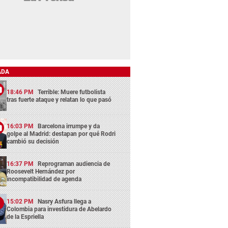
ADA
18:46 PM
Terrible: Muere futbolista
tras fuerte ataque y relatan lo que pasó
16:03 PM
Barcelona irrumpe y da
golpe al Madrid: destapan por qué Rodri
cambió su decisión
16:37 PM
Reprograman audiencia de
Roosevelt Hernández por
incompatibilidad de agenda
15:02 PM
Nasry Asfura llega a
Colombia para investidura de Abelardo
de la Espriella