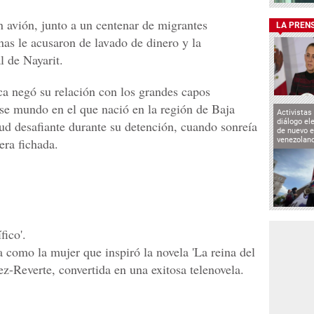
n avión, junto a un centenar de migrantes
LA PREN
nas le acusaron de lavado de dinero y la
l de Nayarit.
a negó su relación con los grandes capos
se mundo en el que nació en la región de Baja
Activistas
diálogo el
tud desafiante durante su detención, cuando sonreía
de nuevo e
era fichada.
venezolan
fico'.
da como la mujer que inspiró la novela 'La reina del
ez-Reverte, convertida en una exitosa telenovela.