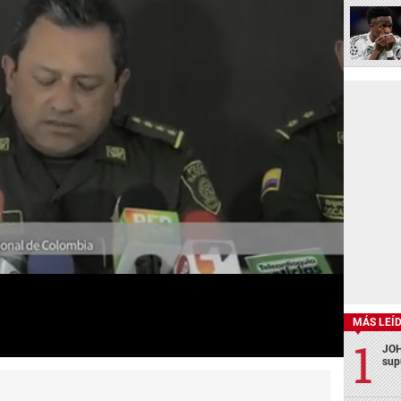
MÁS LEÍ
JOH
sup