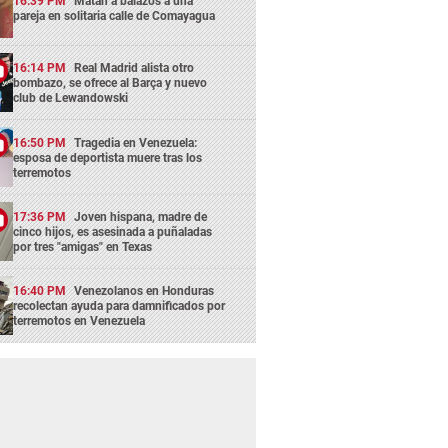
16:39 PM
Matan a balazos a una
pareja en solitaria calle de Comayagua
16:14 PM
Real Madrid alista otro
bombazo, se ofrece al Barça y nuevo
club de Lewandowski
16:50 PM
Tragedia en Venezuela:
esposa de deportista muere tras los
terremotos
17:36 PM
Joven hispana, madre de
cinco hijos, es asesinada a puñaladas
por tres "amigas" en Texas
16:40 PM
Venezolanos en Honduras
recolectan ayuda para damnificados por
terremotos en Venezuela