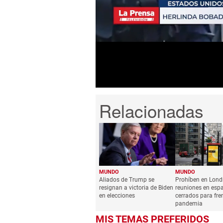
seconds
of
1
minute,
36
seconds
Volume
0%
MUNDO
MUNDO
Aliados de Trump se
Prohíben en Londr
resignan a victoria de Biden
reuniones en esp
en elecciones
cerrados para fren
pandemia
MIS TEMAS PREFERIDOS