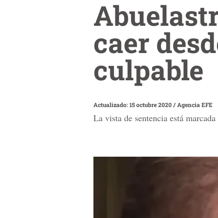
Abuelastr
caer desd
culpable
Actualizado: 15 octubre 2020
/
Agencia EFE
La vista de sentencia está marcada