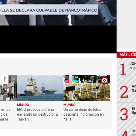
MÁS LEÍ
JOH
sup
Ac
Ga
MUNDO
MUNDO
El
es las
EEUU provoca a China
Un cementerio de fetos
ti
acios
enviando un destructor a
despierta indignación en
ar la
Taiwán
Italia
Mo
pr