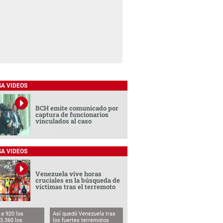
SA VIDEOS
BCH emite comunicado por
captura de funcionarios
vinculados al caso
SA VIDEOS
Venezuela vive horas
cruciales en la búsqueda de
víctimas tras el terremoto
a 920 los
Así quedó Venezuela tras
3.360 los
los fuertes terremotos