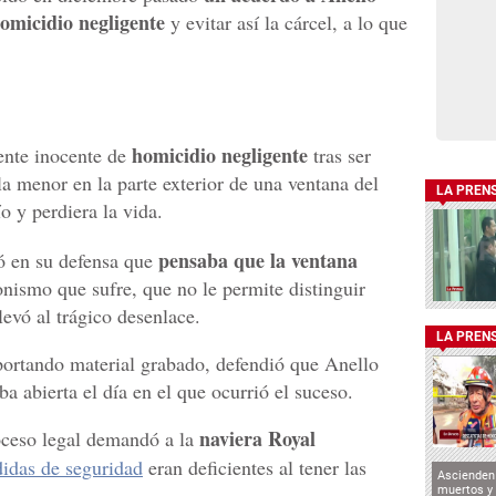
omicidio negligente
y evitar así la cárcel, a lo que
homicidio negligente
ente inocente de
tras ser
la menor en la parte exterior de una ventana del
LA PREN
o y perdiera la vida.
pensaba que la ventana
ó en su defensa que
onismo que sufre, que no le permite distinguir
levó al trágico desenlace.
LA PREN
portando material grabado, defendió que Anello
ba abierta el día en el que ocurrió el suceso.
naviera Royal
oceso legal demandó a la
idas de seguridad
eran deficientes al tener las
Ascienden 
muertos y 