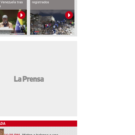
 Venezuela tras
registrados
s
ADA