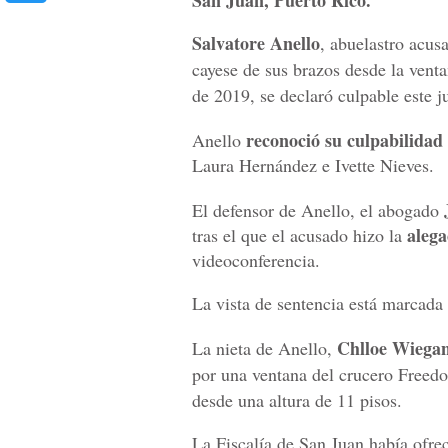
San Juan, Puerto Rico.
Salvatore Anello
, abuelastro acus
cayese de sus brazos desde la vent
de 2019, se declaró culpable este j
reconoció su culpabilidad
Anello
Laura Hernández e Ivette Nieves.
El defensor de Anello, el abogado
alega
tras el que el acusado hizo la
videoconferencia.
La vista de sentencia está marcada
Chlloe Wiega
La nieta de Anello,
por una ventana del crucero Freed
desde una altura de 11 pisos.
La Fiscalía de San Juan había ofr