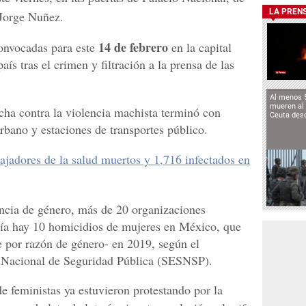
LA PREN
Jorge Nuñez.
14 de febrero
convocadas para este
en la capital
ís tras el crimen y filtración a la prensa de las
Al menos 
mueren al 
ha contra la violencia machista terminó con
Ceuta des
rbano y estaciones de transportes público.
bajadores de la salud muertos y 1,716 infectados en
lencia de género, más de 20 organizaciones
día hay 10 homicidios de mujeres en México, que
 por razón de género- en 2019, según el
a Nacional de Seguridad Pública (SESNSP).
e feministas ya estuvieron protestando por la