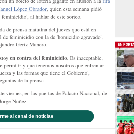
on un boleto de lotería gigante en alusión a la
rifa
anuel López Obrador
, quien esta semana pidió
feminicidio', al hablar de este sorteo.
eda de prensa matutina del jueves que está en
l de feminicidio con la de 'homicidio agravado',
lejandro Gertz Manero.
EN PORT
en contra del feminicidio
estoy
. Es inaceptable,
de permitir y que tenemos nosotros que enfrentar
uerza y las formas que tiene el Gobierno',
eguntas de la prensa.
te viernes, en las puertas de Palacio Nacional, de
Jorge Nuñez.
rme al canal de noticias