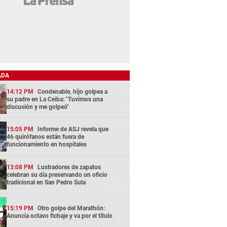
ADA
14:12 PM
Condenable, hijo golpea a
su padre en La Ceiba: "Tuvimos una
discusión y me golpeó"
15:05 PM
Informe de ASJ revela que
46 quirófanos están fuera de
funcionamiento en hospitales
13:08 PM
Lustradores de zapatos
celebran su día preservando un oficio
tradicional en San Pedro Sula
15:19 PM
Otro golpe del Marathón:
Anuncia octavo fichaje y va por el título