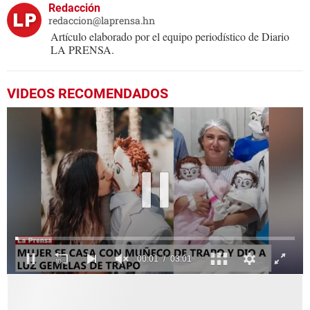
Redacción
redaccion@laprensa.hn
Artículo elaborado por el equipo periodístico de Diario
LA PRENSA.
VIDEOS RECOMENDADOS
0
seconds
of