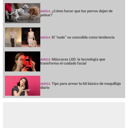
¿Cómo hacer que tus perros dejen de
AMIGA
pelear?
El “nude” se consolida como tendencia
AMIGA
Máscaras LED: la tecnología que
AMIGA
transforma el cuidado facial
Tips para armar tu kit básico de maquillaje
AMIGA
diario