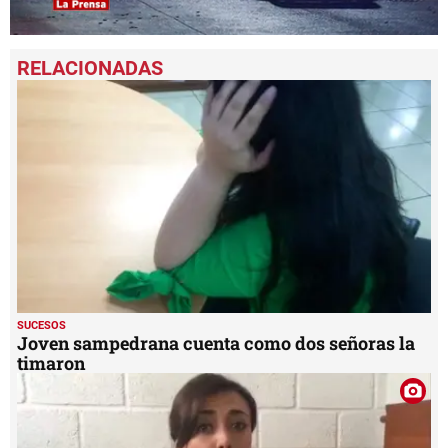
0
seconds
of
1
minute,
16
seconds
SUCESOS
Joven sampedrana cuenta como dos señoras la
timaron