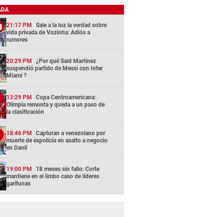
ADA
21:17 PM
Sale a la luz la verdad sobre
vida privada de Vozinha: Adiós a
rumores
20:29 PM
¿Por qué Said Martínez
suspendió partido de Messi con Inter
Miami ?
13:29 PM
Copa Centroamericana:
Olimpia remonta y queda a un paso de
la clasificación
18:46 PM
Capturan a venezolano por
muerte de expolicía en asalto a negocio
en Danlí
19:00 PM
18 meses sin fallo: Corte
mantiene en el limbo caso de líderes
garífunas