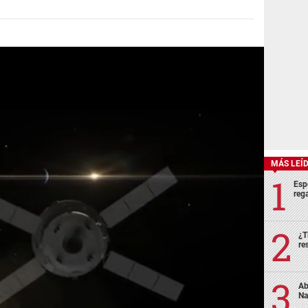
MÁS LEÍ
Esp
rega
¿T
re
Ab
Na