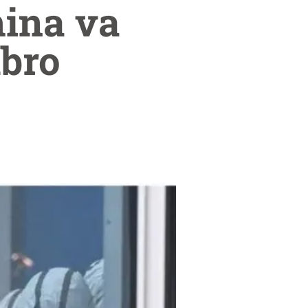
hina va
mbro