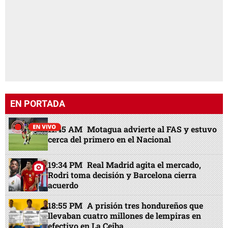
EN PORTADA
11:45 AM
Motagua advierte al FAS y estuvo
cerca del primero en el Nacional
19:34 PM
Real Madrid agita el mercado,
Rodri toma decisión y Barcelona cierra
acuerdo
18:55 PM
A prisión tres hondureños que
llevaban cuatro millones de lempiras en
efectivo en La Ceiba