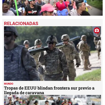
0
seconds
of
1
minute,
5
seconds
MUNDO
Tropas de EEUU blindan frontera sur previo a
llegada de caravana