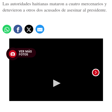
Las autoridades haitianas mataron a cuatro mercenarios y
detuvieron a otros dos acusados de asesinar al presidente.
0
seconds
of
VER MÁS
1
FOTOS
minute,
20
seconds
La po
perpe