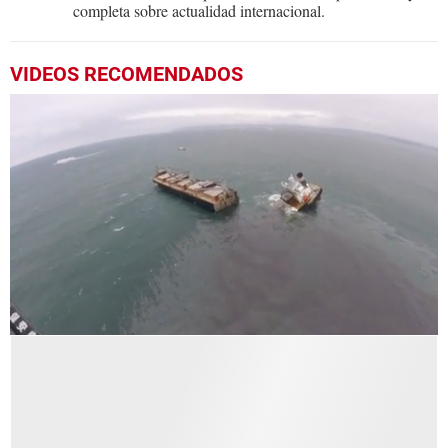
completa sobre actualidad internacional.
VIDEOS RECOMENDADOS
0
seconds
of
38
seconds