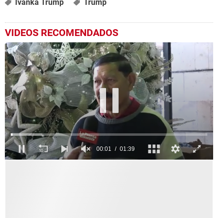
Ivanka Trump
Trump
VIDEOS RECOMENDADOS
0
seconds
of
1
minute,
39
seconds