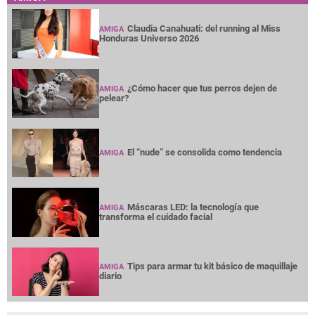
Claudia Canahuati: del running al Miss
AMIGA
Honduras Universo 2026
¿Cómo hacer que tus perros dejen de
AMIGA
pelear?
El “nude” se consolida como tendencia
AMIGA
Máscaras LED: la tecnología que
AMIGA
transforma el cuidado facial
Tips para armar tu kit básico de maquillaje
AMIGA
diario