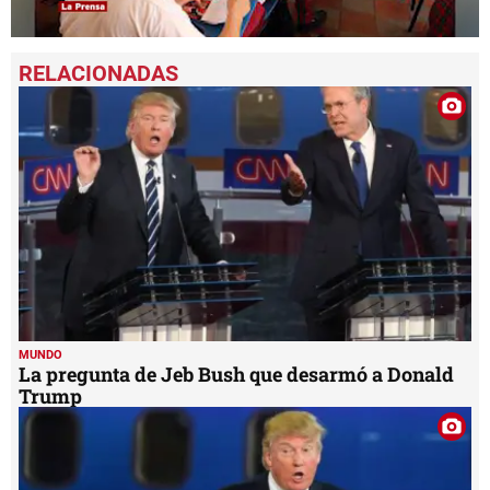
0
seconds
of
1
minute,
20
seconds
MUNDO
La pregunta de Jeb Bush que desarmó a Donald
Trump