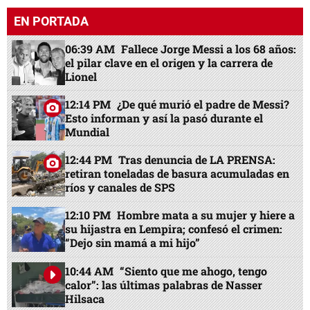
EN PORTADA
06:39 AM
Fallece Jorge Messi a los 68 años:
el pilar clave en el origen y la carrera de
Lionel
12:14 PM
¿De qué murió el padre de Messi?
Esto informan y así la pasó durante el
Mundial
12:44 PM
Tras denuncia de LA PRENSA:
retiran toneladas de basura acumuladas en
ríos y canales de SPS
12:10 PM
Hombre mata a su mujer y hiere a
su hijastra en Lempira; confesó el crimen:
“Dejo sin mamá a mi hijo”
10:44 AM
“Siento que me ahogo, tengo
calor”: las últimas palabras de Nasser
Hilsaca