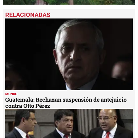
0
seconds
of
2
minutes,
11
seconds
MUNDO
Guatemala: Rechazan suspensión de antejuicio
contra Otto Pérez