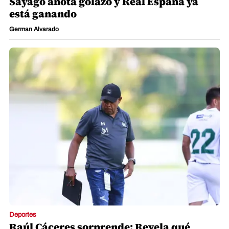
Sayago anota golazo y Real España ya
está ganando
German Alvarado
Deportes
Raúl Cáceres sorprende: Revela qué