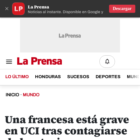
La Prensa
×
Descargar
Noticias al instante. Disponible en Google y IOS
LO ÚLTIMO
HONDURAS
SUCESOS
DEPORTES
MUN
INICIO
·
MUNDO
Una francesa está grave
en UCI tras contagiarse