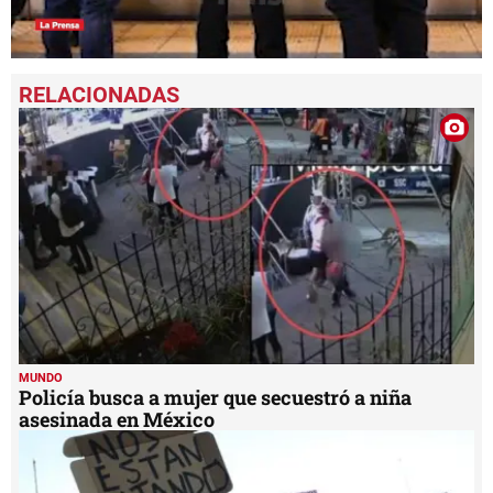
0
seconds
of
1
minute,
50
seconds
MUNDO
Policía busca a mujer que secuestró a niña
asesinada en México