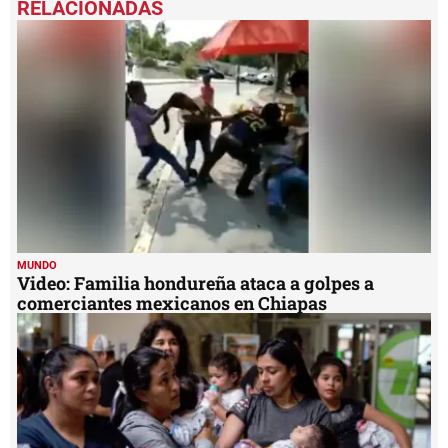
of
1
minute,
57
seconds
MUNDO
Video: Familia hondureña ataca a golpes a
comerciantes mexicanos en Chiapas