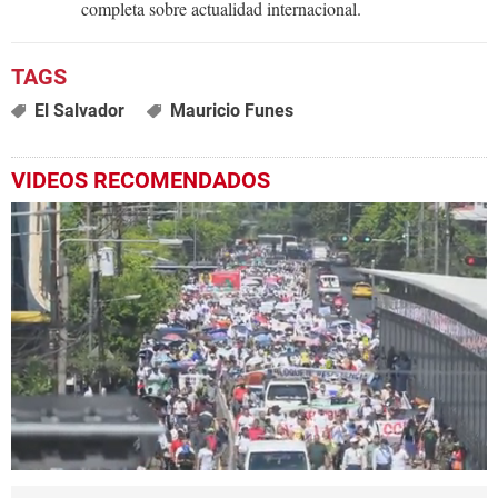
completa sobre actualidad internacional.
El Salvador
Mauricio Funes
VIDEOS RECOMENDADOS
0
seconds