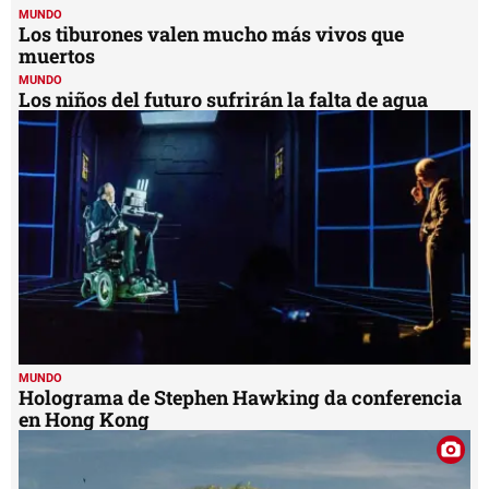
1
MUNDO
minute,
Los tiburones valen mucho más vivos que
16
muertos
seconds
MUNDO
Los niños del futuro sufrirán la falta de agua
MUNDO
Holograma de Stephen Hawking da conferencia
en Hong Kong