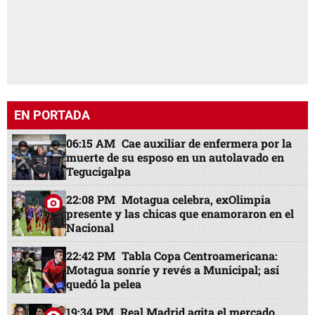
EN PORTADA
06:15 AM
Cae auxiliar de enfermera por la
muerte de su esposo en un autolavado en
Tegucigalpa
22:08 PM
Motagua celebra, exOlimpia
presente y las chicas que enamoraron en el
Nacional
22:42 PM
Tabla Copa Centroamericana:
Motagua sonríe y revés a Municipal; así
quedó la pelea
19:34 PM
Real Madrid agita el mercado,