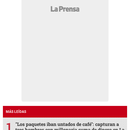
MÁS LEÍDAS
"Los paquetes iban untados de café": capturan a
tres hombres con millonaria suma de dinero en La