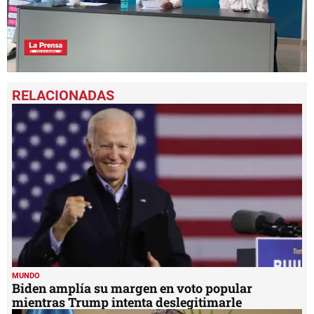
0
seconds
of
9
minutes,
4
seconds
MUNDO
Biden amplía su margen en voto popular
mientras Trump intenta deslegitimarle