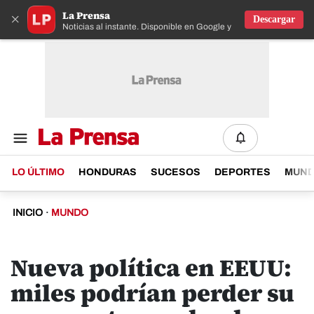
La Prensa
×
Descargar
Noticias al instante. Disponible en Google y IOS
LO ÚLTIMO
HONDURAS
SUCESOS
DEPORTES
MUN
INICIO
·
MUNDO
Nueva política en EEUU:
miles podrían perder su