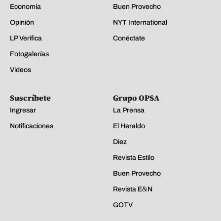
Secciones
Boletines
LP Premium
Noticias
San Pedro Sula
Deportes
Honduras
Guía Médica
Sucesos
Semana en Imágenes
Economía
Buen Provecho
Opinión
NYT International
LP Verifica
Conéctate
Fotogalerías
Videos
Suscríbete
Grupo OPSA