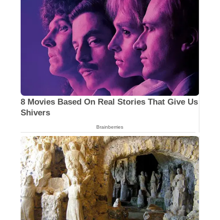
Culkin Cracks Up The Web With His Own
Version Of ‘Home Alone’
Brainberries
8 Movies Based On Real Stories That Give Us