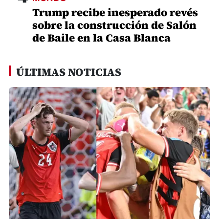
Honduras y Guatemala
3
MUNDO
Al menos 300 niños han muerto
en Gaza desde el alto el fuego
de octubre
4
MUNDO
Trump recibe inesperado revés
sobre la construcción de Salón
de Baile en la Casa Blanca
ÚLTIMAS NOTICIAS