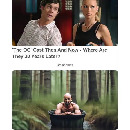
Why this ordinary drink is the secret to
feeling your best every day
CTA Favorite
'The OC' Cast Then And Now - Where Are
They 20 Years Later?