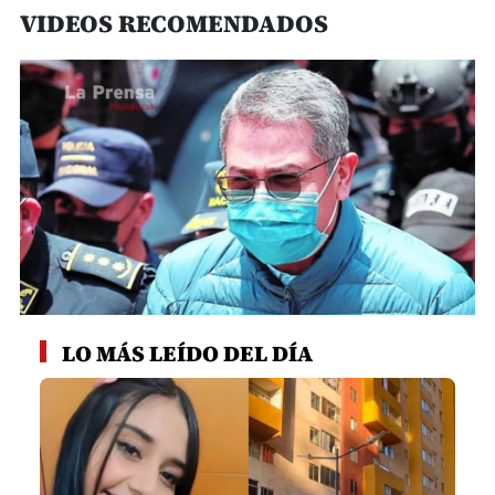
VIDEOS RECOMENDADOS
0
seconds
LO MÁS LEÍDO DEL DÍA
of
2
minutes,
55
seconds