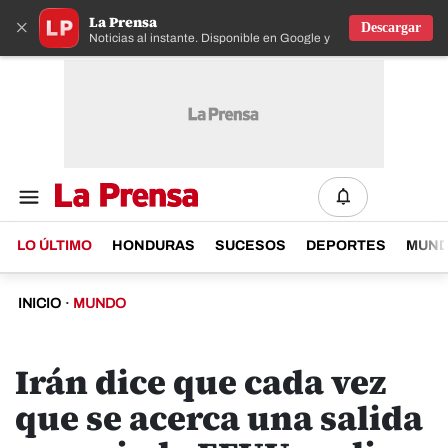
La Prensa
×
Descargar
Noticias al instante. Disponible en Google y IOS
LO ÚLTIMO
HONDURAS
SUCESOS
DEPORTES
MUN
INICIO
·
MUNDO
Irán dice que cada vez
que se acerca una salida