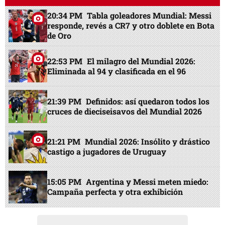
20:34 PM
Tabla goleadores Mundial: Messi
responde, revés a CR7 y otro doblete en Bota
de Oro
22:53 PM
El milagro del Mundial 2026:
Eliminada al 94 y clasificada en el 96
21:39 PM
Definidos: así quedaron todos los
cruces de dieciseisavos del Mundial 2026
21:21 PM
Mundial 2026: Insólito y drástico
castigo a jugadores de Uruguay
15:05 PM
Argentina y Messi meten miedo:
Campaña perfecta y otra exhibición