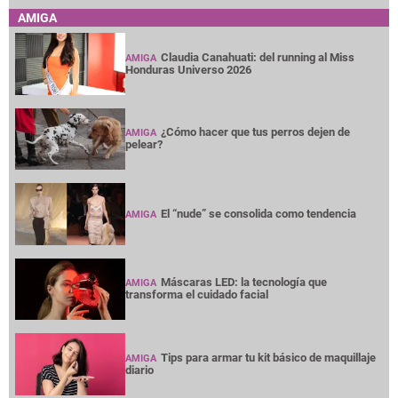
AMIGA
Claudia Canahuati: del running al Miss
AMIGA
Honduras Universo 2026
¿Cómo hacer que tus perros dejen de
AMIGA
pelear?
El “nude” se consolida como tendencia
AMIGA
Máscaras LED: la tecnología que
AMIGA
transforma el cuidado facial
Tips para armar tu kit básico de maquillaje
AMIGA
diario