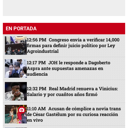
EN PORTADA
12:56 PM
Congreso envía a verificar 14,000
firmas para definir juicio político por Ley
Agroindustrial
12:17 PM
JOH le responde a Dagoberto
Aspra ante supuestas amenazas en
audiencia
12:32 PM
Real Madrid renueva a Vinicius:
Salario y por cuañtos años firmó
11:10 AM
Acusan de cómplice a novia trans
de César Gastélum por su curiosa reacción
en vivo