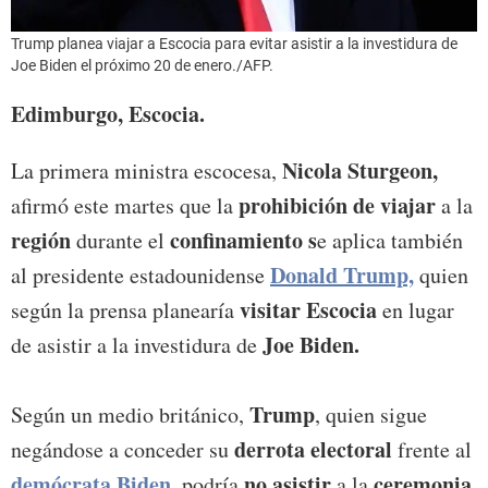
Trump planea viajar a Escocia para evitar asistir a la investidura de
Joe Biden el próximo 20 de enero./AFP.
Edimburgo, Escocia.
Nicola Sturgeon,
La primera ministra escocesa,
prohibición de viajar
afirmó este martes que la
a la
región
confinamiento s
durante el
e aplica también
Donald Trump,
al presidente estadounidense
quien
visitar Escocia
según la prensa planearía
en lugar
Joe Biden.
de asistir a la investidura de
Trump
Según un medio británico,
, quien sigue
derrota electoral
negándose a conceder su
frente al
demócrata
Biden
,
no asistir
ceremonia
podría
a la