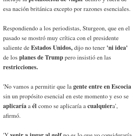
esa nación británica excepto por razones esenciales.
Respondiendo a los periodistas, Sturgeon, que en el
pasado se mostró muy crítica con el presidente
Estados Unidos,
'ni idea'
saliente de
dijo no tener
planes de Trump
de los
pero insistió en las
restricciones.
gente entre en Escocia
'No vamos a permitir que la
sin un propósito esencial en este momento y eso se
aplicaría
él
cualquier
a
como se aplicaría a
a',
afirmó.
venir a jugar al golf
'Y
no es lo que yo consideraría