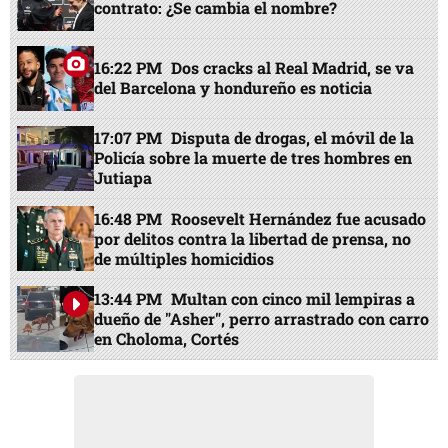
contrato: ¿Se cambia el nombre?
16:22 PM
Dos cracks al Real Madrid, se va
del Barcelona y hondureño es noticia
17:07 PM
Disputa de drogas, el móvil de la
Policía sobre la muerte de tres hombres en
Jutiapa
16:48 PM
Roosevelt Hernández fue acusado
por delitos contra la libertad de prensa, no
de múltiples homicidios
13:44 PM
Multan con cinco mil lempiras a
dueño de "Asher", perro arrastrado con carro
en Choloma, Cortés