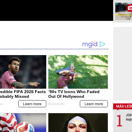
MÁS LEÍ
JOH
sup