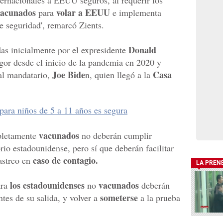
ternacionales a EEUU seguros, al requerir los
acunados
volar a EEUU
para
e implementa
de seguridad', remarcó Zients.
Donald
adas inicialmente por el expresidente
gor desde el inicio de la pandemia en 2020 y
Joe Bide
Casa
al mandatario,
n, quien llegó a la
para niños de 5 a 11 años es segura
vacunados
letamente
no deberán cumplir
orio estadounidense, pero sí que deberán facilitar
caso de contagio.
astreo en
LA PREN
los estadounidenses
vacunados
ara
no
deberán
someterse
tes de su salida, y volver a
a la prueba