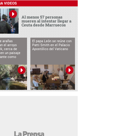
SA VIDEOS
Al menos 57 personas
mueren al intentar llegar a
Ceuta desde Marruecos
e arañas
El papa León se reúne con
n el arroyo
Patti Smith en el Palacio
k, cerca de
Apostólico del Vaticano
 en un paisaje
etante como