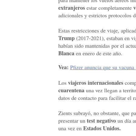
para mantener los vuelos aéreos in
extranjeros
v
estar completamente
adicionales y estrictos protocolos 
Estas restricciones de viaje, aplic
Trump
(2017-2021), estaban en vi
habían sido mantenidas por el actu
Blanca
en enero de este año.
Vea:
Pfizer anuncia que su vacuna 
viajeros internacionales
Los
comp
cuarentena
una vez llegan a territ
datos de contacto para facilitar el r
Zients subrayó, no obstante, que p
test negativo
presentar un
un día an
Estados Unidos.
una vez en