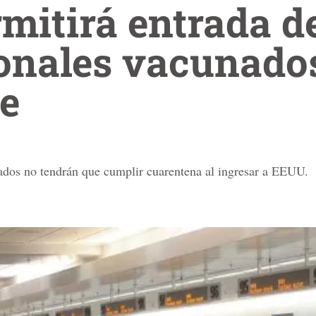
itirá entrada de
ionales vacunado
e
dos no tendrán que cumplir cuarentena al ingresar a EEUU.