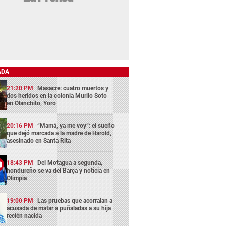
ADA
21:20 PM
Masacre: cuatro muertos y
dos heridos en la colonia Murilo Soto
en Olanchito, Yoro
20:16 PM
“Mamá, ya me voy”: el sueño
que dejó marcada a la madre de Harold,
asesinado en Santa Rita
18:43 PM
Del Motagua a segunda,
hondureño se va del Barça y noticia en
Olimpia
19:00 PM
Las pruebas que acorralan a
acusada de matar a puñaladas a su hija
recién nacida