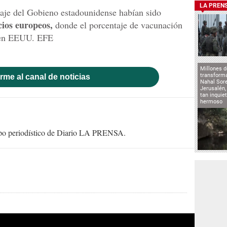
LA PREN
iaje del Gobieno estadounidense habían sido
cios europeos,
donde el porcentaje de vacunación
e en EEUU. EFE
Millones d
transforma
rme al canal de noticias
Nahal Sore
Jerusalén,
tan inqui
hermoso
uipo periodístico de Diario LA PRENSA.