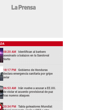
ADA
08:20 AM
Identifican al barbero
asesinado a balazos en la Sandoval
Sorto
18:17 PM
Gobierno de Honduras
declara emergencia sanitaria por gripe
aviar
06:53 AM
Irán vuelve a acusar a EE.UU.
de violar el acuerdo provisional de paz
tras nuevos ataques
20:34 PM
Tabla goleadores Mundial: