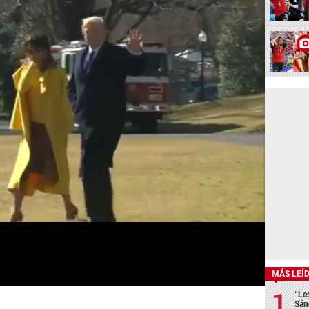
MÁS LEÍ
“Le
Sán