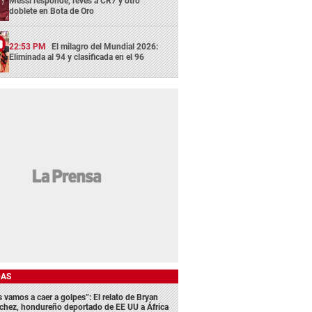
Messi responde, revés a CR7 y otro
doblete en Bota de Oro
22:53 PM
El milagro del Mundial 2026:
Eliminada al 94 y clasificada en el 96
DAS
s vamos a caer a golpes”: El relato de Bryan
chez, hondureño deportado de EE UU a África