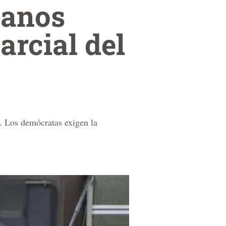
canos
arcial del
o. Los demócratas exigen la