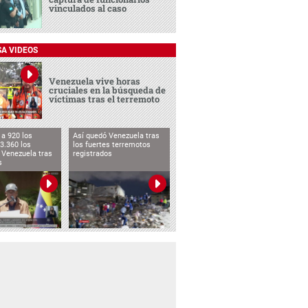
vinculados al caso
SA VIDEOS
Venezuela vive horas
cruciales en la búsqueda de
víctimas tras el terremoto
a 920 los
Así quedó Venezuela tras
3.360 los
los fuertes terremotos
 Venezuela tras
registrados
s