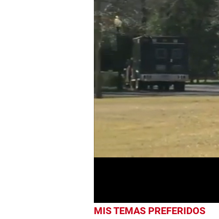
0
seconds
of
1
minute,
28
seconds
Volume
0%
MIS TEMAS PREFERIDOS