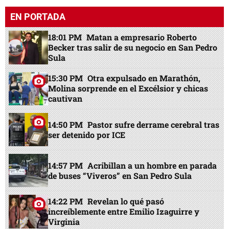
14:50 PM
Pastor sufre derrame cerebral tras
ser detenido por ICE
14:57 PM
Acribillan a un hombre en parada
de buses “Viveros” en San Pedro Sula
14:22 PM
Revelan lo qué pasó
increíblemente entre Emilio Izaguirre y
Virginia