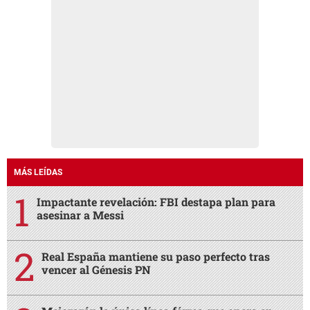
MÁS LEÍDAS
Impactante revelación: FBI destapa plan para
asesinar a Messi
Real España mantiene su paso perfecto tras
vencer al Génesis PN
Mejorarán la única línea férrea que opera en
Honduras
Un parque lineal y un embarcadero potenciarán
el turismo en Tela
El caótico final del empresario Roberto Becker:
ataque letal, videos y clamor por auxilio