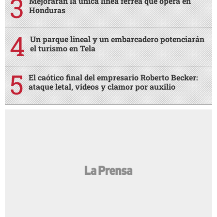
AMIGA
¿Por qué a las mujeres les gusta tanto
AMIGA
quedar impregnadas con el olor de su pareja?
Noches en vela por insomnio y
AMIGA
preocupación, ¿qué hacer para tratarlo?