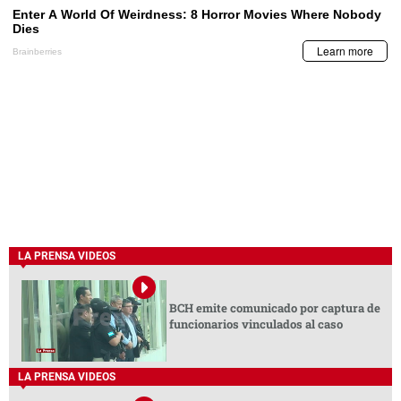
LA PRENSA VIDEOS
BCH emite comunicado por captura de
funcionarios vinculados al caso
LA PRENSA VIDEOS
Hondureño denuncia que ICE lo
deportó “a la fuerza” a África
México refuerza seguridad en
Activistas piden a mesa de diálogo
Michoacán para reactivar
elección inmediata de nuevo ente
exportaciones de aguacate a EEUU
electoral venezolano