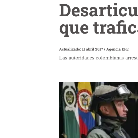
Desartic
que trafi
Actualizado: 11 abril 2017
/
Agencia EFE
Las autoridades colombianas arres