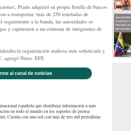
ciones', Prado adquirió su propia flotilla de barcos
ron a transportar 'más de 250 toneladas de
Ascienden 
el seguimiento a la banda, las autoridades se
muertos y 
heridos en
gas y capturaron a un centenar de integrantes de
terremoto
lideraba la organización mafiosa más sofisticada y
o', agregó Nieto. EFE
rme al canal de noticias
ernacional española que distribuye información a más
ción en todo el mundo en los soportes de prensa
ternet. Cuenta con una red con más de tres mil periodistas