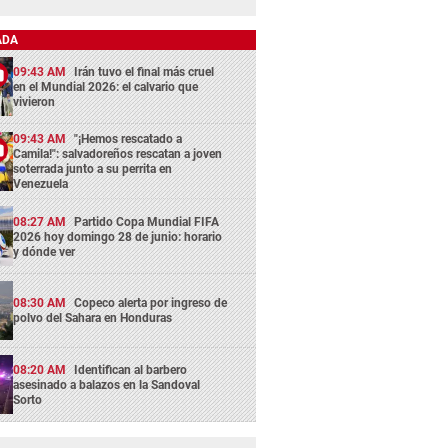
ADA
09:43 AM
Irán tuvo el final más cruel
en el Mundial 2026: el calvario que
vivieron
09:43 AM
"¡Hemos rescatado a
Camila!": salvadoreños rescatan a joven
soterrada junto a su perrita en
Venezuela
08:27 AM
Partido Copa Mundial FIFA
2026 hoy domingo 28 de junio: horario
y dónde ver
08:30 AM
Copeco alerta por ingreso de
polvo del Sahara en Honduras
08:20 AM
Identifican al barbero
asesinado a balazos en la Sandoval
Sorto