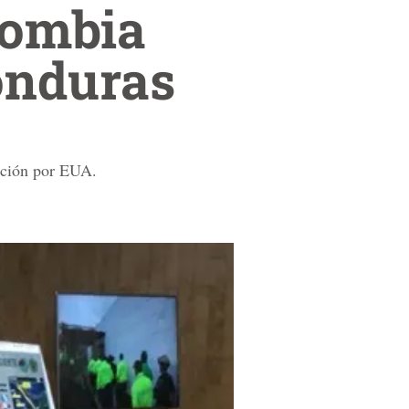
lombia
onduras
dición por EUA.