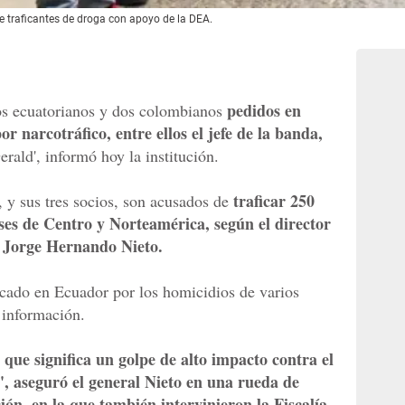
e traficantes de droga con apoyo de la DEA.
pedidos en
os ecuatorianos y dos colombianos
r narcotráfico, entre ellos el jefe de la banda,
erald', informó hoy la institución.
traficar 250
 y sus tres socios, son acusados de
íses de Centro y Norteamérica, según el director
l Jorge Hernando Nieto.
scado en Ecuador por los homicidios de varios
a información.
que significa un golpe de alto impacto contra el
l', aseguró el general Nieto en una rueda de
ón, en la que también intervinieron la Fiscalía