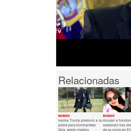
0
seconds
of
45
seconds
Volume
0%
MUNDO
MUNDO
Ivanka Trump presionó a su
Acusan a hondur
padre para bombardear
asesinato tras de
Siria, según medios
de su novia en E