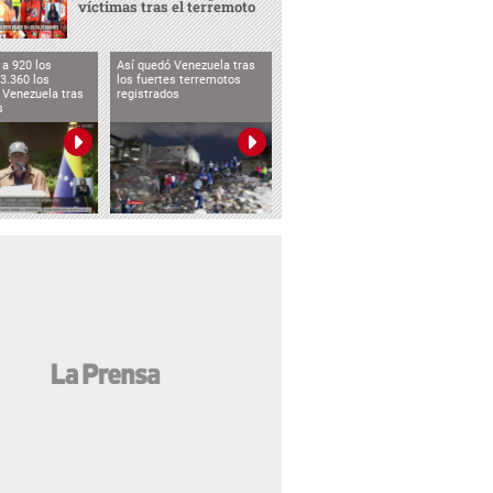
víctimas tras el terremoto
a 920 los
Así quedó Venezuela tras
3.360 los
los fuertes terremotos
 Venezuela tras
registrados
s