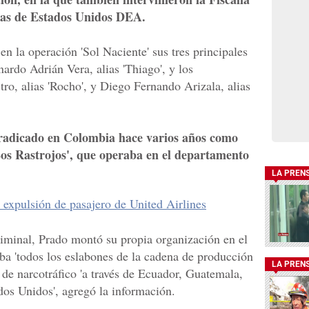
gas de Estados Unidos DEA.
n la operación 'Sol Naciente' sus tres principales
ardo Adrián Vera, alias 'Thiago', y los
o, alias 'Rocho', y Diego Fernando Arizala, alias
a radicado en Colombia hace varios años como
os Rastrojos', que operaba en el departamento
LA PREN
a expulsión de pasajero de United Airlines
riminal, Prado montó su propia organización en el
ba 'todos los eslabones de la cadena de producción
LA PREN
 de narcotráfico 'a través de Ecuador, Guatemala,
s Unidos', agregó la información.