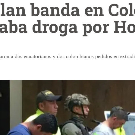
ulan banda en Co
caba droga por H
taron a dos ecuatorianos y dos colombianos pedidos en extra