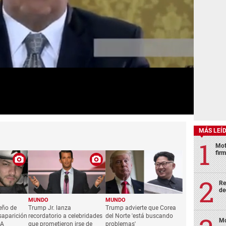
MÁS LEÍ
Mot
fir
Re
de
MUNDO
MUNDO
eño de
Trump Jr. lanza
Trump advierte que Corea
saparición
recordatorio a celebridades
del Norte 'está buscando
Mo
UA
que prometieron irse de
problemas'