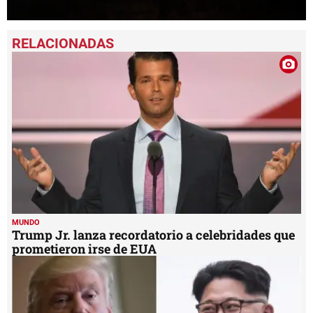
0
seconds
of
49
seconds
MUNDO
Trump Jr. lanza recordatorio a celebridades que
prometieron irse de EUA