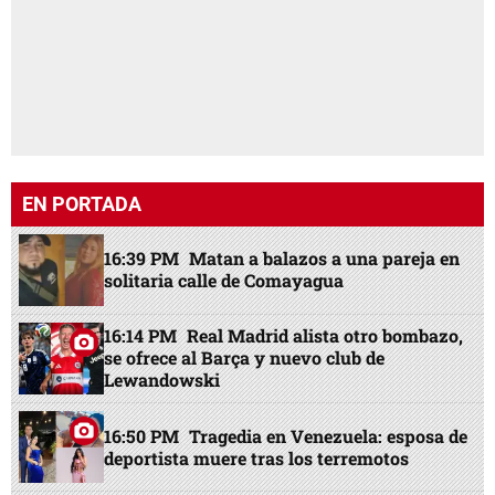
EN PORTADA
16:39 PM
Matan a balazos a una pareja en
solitaria calle de Comayagua
16:14 PM
Real Madrid alista otro bombazo,
se ofrece al Barça y nuevo club de
Lewandowski
16:50 PM
Tragedia en Venezuela: esposa de
deportista muere tras los terremotos