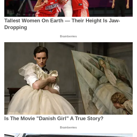
Tallest Women On Earth — Their Height Is Jaw-
Dropping
Brainberries
Is The Movie "Danish Girl" A True Story?
Brainberries