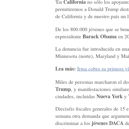
California
'En
no sólo los apoyamos
permitiremos a Donald Trump destr
de California y de nuestro país un l
De los 800.000 jóvenes que se bene
Barack Obama
expresidente
en 20
La denuncia fue introducida en una 
Minnesota (norte), Maryland y Mai
Lea más:
Irma cobra su primera v
Miles de personas marcharon el d
Trump
, y manifestaciones similare
Nueva York
ciudades, incluidas
y
Dieciséis fiscales generales de 15 
semana otra demanda que argumenta
jóvenes DACA
discriminar a los
de