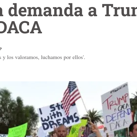
ia demanda a Tru
 DACA
P
s y los valoramos, luchamos por ellos'.