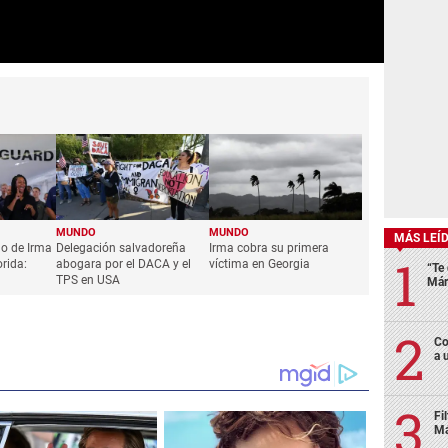
MUNDO
MUNDO
MÁS LEÍ
año de Irma
Delegación salvadoreña
Irma cobra su primera
rida:
abogara por el DACA y el
víctima en Georgia
“Te 
TPS en USA
Már
Co
a 
Fi
Má