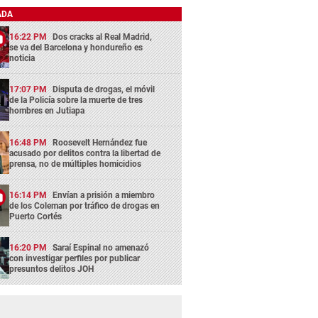
ADA
16:22 PM
Dos cracks al Real Madrid,
se va del Barcelona y hondureño es
noticia
17:07 PM
Disputa de drogas, el móvil
de la Policía sobre la muerte de tres
hombres en Jutiapa
16:48 PM
Roosevelt Hernández fue
acusado por delitos contra la libertad de
prensa, no de múltiples homicidios
16:14 PM
Envían a prisión a miembro
de los Coleman por tráfico de drogas en
Puerto Cortés
16:20 PM
Saraí Espinal no amenazó
con investigar perfiles por publicar
presuntos delitos JOH