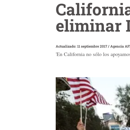
Californ
eliminar
Actualizado: 11 septiembre 2017
/
Agencia AF
'En California no sólo los apoyamo