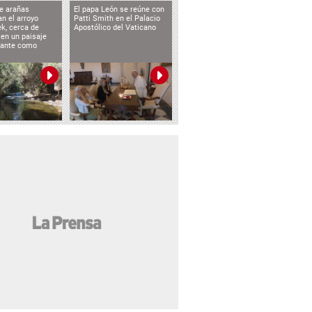
e arañas
El papa León se reúne con
n el arroyo
Patti Smith en el Palacio
k, cerca de
Apostólico del Vaticano
 en un paisaje
etante como