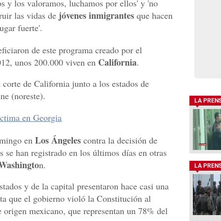
 y los valoramos, luchamos por ellos' y 'no
jóvenes inmigrantes
uir las vidas de
que hacen
ugar fuerte'.
ficiaron de este programa creado por el
California
12, unos 200.000 viven en
.
corte de California junto a los estados de
ne (noreste).
LA PREN
íctima en Georgia
Los Ángeles
omingo en
contra la decisión de
s se han registrado en los últimos días en otras
Washingto
n.
LA PREN
estados y de la capital presentaron hace casi una
 que el gobierno violó la Constitución al
 origen mexicano, que representan un 78% del